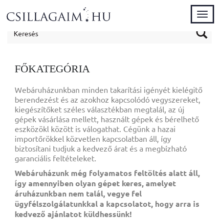
Kinyi
FŐKATEGÓRIA
Webáruházunkban minden takarítási igényét kielégitő
berendezést és az azokhoz kapcsolódó vegyszereket,
kiegészítőket széles választékban megtalál, az új
gépek vásárlása mellett, használt gépek és bérelhető
eszközökl között is válogathat. Cégünk a hazai
importőrökkel közvetlen kapcsolatban áll, így
biztosítani tudjuk a kedvező árat és a megbízható
garanciális feltételeket.
Webáruházunk még folyamatos feltöltés alatt áll,
így amennyiben olyan gépet keres, amelyet
áruházunkban nem talál, vegye fel
ügyfélszolgálatunkkal a kapcsolatot, hogy arra is
kedvező ajánlatot küldhessünk!