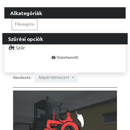
Alkategóriák
Főkategória
Szűrési opciók
Szűr
Összehasonlít
Alapértelmezett
Rendezés: