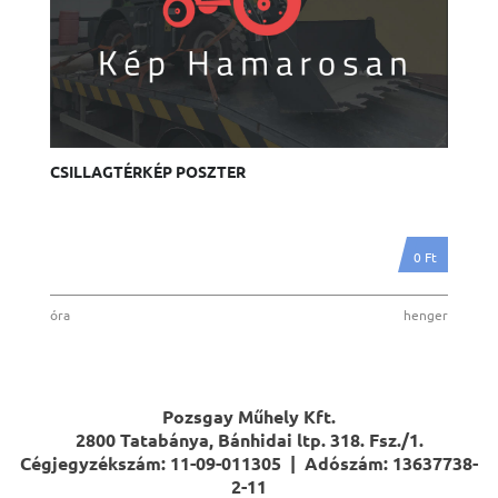
CSILLAGTÉRKÉP POSZTER
0 Ft
óra
henger
Pozsgay Műhely Kft.
2800 Tatabánya,
Bánhidai ltp. 318. Fsz./1.
Cégjegyzékszám: 11-09-011305 |
Adószám: 13637738-
2-11